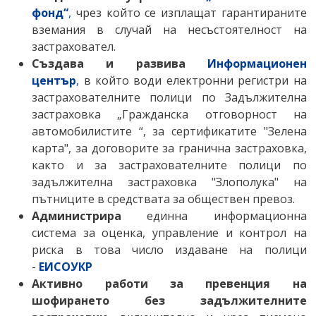
фонд“
,
чрез който се изплащат гарантираните
вземания в случай на несъстоятелност на
застраховател.
Създава и развива
Информационен
център
,
в който води електронни регистри на
застрахователните полици по Задължителна
застраховка „Гражданска отговорност на
автомобилистите “, за сертификатите "Зелена
карта", за договорите за гранична застраховка,
както и за застрахователните полици по
задължителна застраховка "Злополука" на
пътниците в средствата за обществен превоз.
Администрира
единна информационна
система за оценка, управление и контрол на
риска в това число издаване на полици
-
ЕИСОУКР
Активно работи за превенция на
шофирането без задължителните