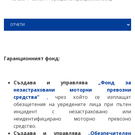
Правила за уреждане на претенции
ИНФОРМАЦИОНЕН ЦЕНТЪР И
Фонд за незастраховани МПС
СПРАВКИ
Обезпечителен фонд
Нормативна уредба
Отчети
Гаранционният фонд:
Създава и управлява
„Фонд за
незастраховани моторни превозни
средства“
,
чрез който се изплащат
обезщетения на увредените лица при пътен
инцидент с незастраховано или
неидентифицирано моторно превозно
средство.
Създава и управлява
„Обезпечителен