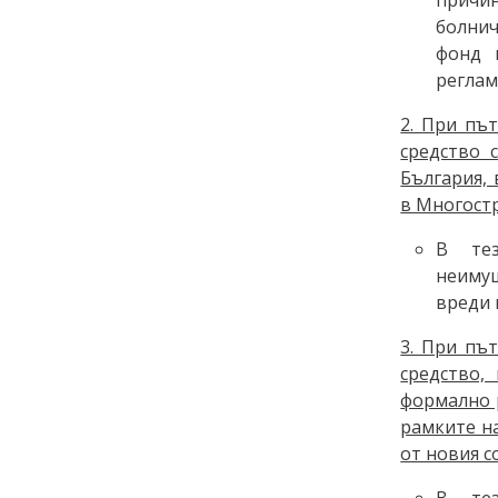
болнич
фонд 
реглам
2. При пъ
средство 
България, 
в Многост
В те
неимущ
вреди 
3. При пъ
средство,
формално р
рамките н
от новия с
В те