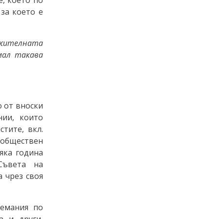
за което е
.
жителната
мал такава
 от вноски
нии, които
тите, вкл.
а обществен
яка година
Съвета на
 чрез своя
земания по
а и други,