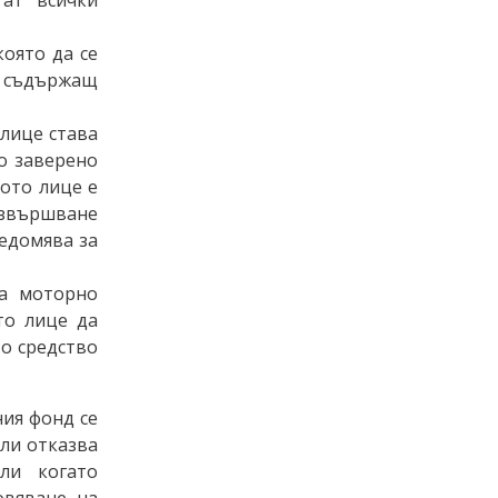
.
която да се
, съдържащ
лице става
о заверено
ното лице е
извършване
едомява за
на моторно
то лице да
о средство
ия фонд се
ли отказва
ли когато
овяване на