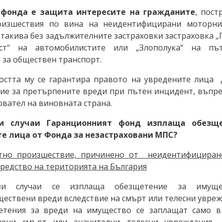
 фонда е защита интересите на гражданите
, пост
оизшествия по вина на неидентифицирани моторни
 такива без задължителните застраховки застраховка 
ост“ на автомобилистите или „Злополука“ на пъ
 за обществен транспорт.
остта му се гарантира правото на увредените лица 
ие за претърпените вреди при пътен инцидент, въпре
овател на виновната страна.
ви случаи Гаранционният фонд изплаща обезщ
е лица от Фонда за незастраховани МПС?
тно произшествие, причинено от неидентифицира
редство на територията на България
зи случаи се изплаща обезщетение за имуще
ествени вреди вследствие на смърт или телесни увреж
етения за вреди на имущество се заплащат само в
нени смърт или значителни телесни увреждания, 