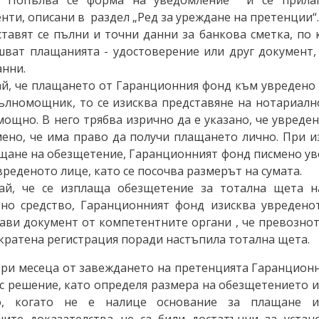
нти, описани в раздел „Ред за уреждане на претенции“
тавят се пълни и точни данни за банкова сметка, по 
ват плащанията - удостоверение или друг документ
анни.
ай, че плащането от Гаранционния фонд към увредено 
ълномощник, то се изисква представяне на нотариалн
ощно. В него трябва изрично да е указано, че увреде
ено, че има право да получи плащането лично. При 
щане на обезщетение, Гаранционният фонд писмено ув
вреденото лице, като се посочва размерът на сумата.
чай, че се изплаща обезщетение за тотална щета 
но средство, Гаранционният фонд изисква увредено
ави документ от компетентните органи , че превознот
екратена регистрация поради настъпила тотална щета.
 три месеца от завеждането на претенцията Гаранционн
 с решение, като определя размера на обезщетението и
о, когато не е налице основание за плащане и
ните доказателства не са били достатъчни за устан