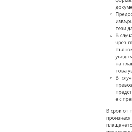
докуме
Предос
извърш
тези д
В случ
чрез п
пълном
уведом
на пла
това у
В слу
превоз
предст
е с пр
В срок от
произнася
плащанет
представе