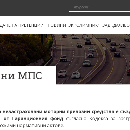
ЖДАНЕ НА ПРЕТЕНЦИИ
НОВИНИ
ЗК "ОЛИМПИК"
ЗАД „ДАЛЛБО
нд
а претенции за
ни вреди
онния Фонд
а претенции за
вени вреди
нционния
я
вани МПС
 уреждане на
а
вани МПС
д
 незастраховани моторни превозни средства е съз
а от Гаранционния фонд
съгласно Кодекса за заст
ложими нормативни актове.