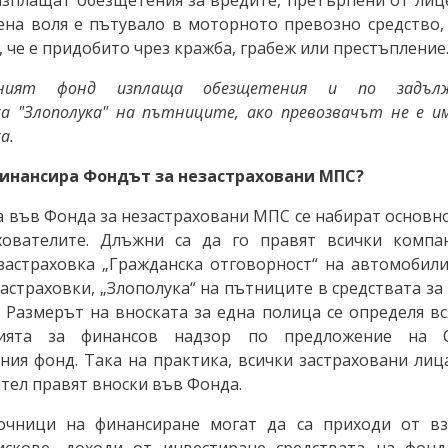
ена воля е пътувало в моторното превозно средство, 
, че е придобито чрез кражба, грабеж или престъпление
нният фонд изплаща обезщетения и по задъл
ка "Злополука" на пътниците, ако превозвачът не е и
а.
е финансира Фондът за незастраховани МПС?
а във Фонда за незастраховани МПС се набират основно
хователите. Длъжни са да го правят всички компа
застраховка „Гражданска отговорност“ на автомобилис
астраховки, „Злополука“ на пътниците в средствата з
. Размерът на вноската за една полица се определя вс
ията за финансов надзор по предложение на 
ния фонд. Така на практика, всички застраховани лица
тел правят вноски във Фонда.
очници на финансиране могат да са приходи от в
искове, доходи от инвестиране средствата на фонд