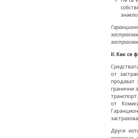
собств
знаело
Гаранцио
застрахов
застраховк
ІІ. Как с
Средстват
от застра
продават 
гранични з
транспорт
от Комис
Гаранцион
застрахова
Други изт
регресни 