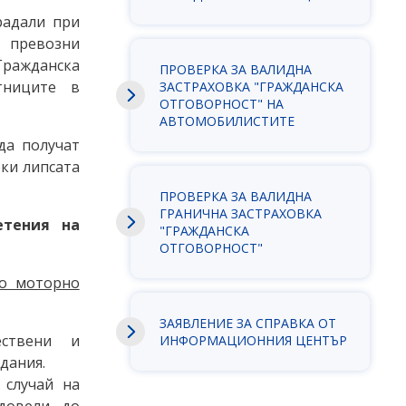
радали при
 превозни
„Гражданска
ПРОВЕРКА ЗА ВАЛИДНА
тниците в
ЗАСТРАХОВКА "ГРАЖДАНСКА
ОТГОВОРНОСТ" НА
АВТОМОБИЛИСТИТЕ
да получат
ки липсата
ПРОВЕРКА ЗА ВАЛИДНА
ГРАНИЧНА ЗАСТРАХОВКА
етения на
"ГРАЖДАНСКА
ОТГОВОРНОСТ"
но моторно
ЗАЯВЛEНИЕ ЗА СПРАВКА ОТ
ствени и
ИНФОРМАЦИОННИЯ ЦЕНТЪР
дания.
 случай на
довели до