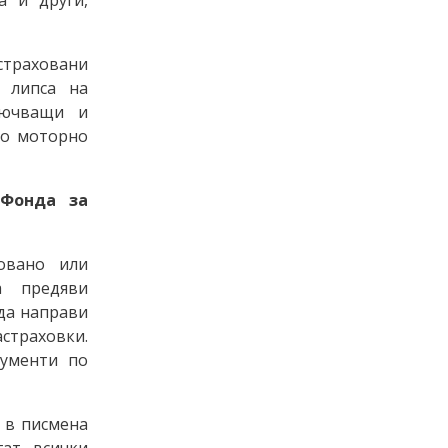
страховани
 липса на
лючващи и
то моторно
 Фонда за
овано или
а предяви
да направи
страховки.
кументи по
 в писмена
ат всички