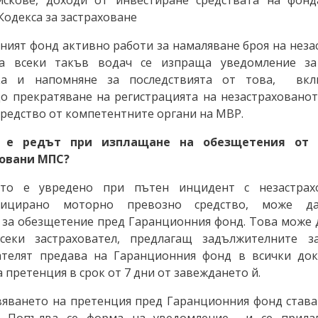
Кодекса за застраховане
ният фонд активно работи за намаляване броя на неза
На всеки такъв водач се изпраща уведомление за
вка и напомняне за последствията от това, вк
о прекратяване на регистрацията на незастраховано
средство от компетентните органи на МВР.
ъв е редът при изплащане на обезщетения от
ховани МПС?
ето е увредено при пътен инцидент с незастрах
фицирано моторно превозно средство, може д
 за обезщетение пред Гаранционния фонд. Това може 
еки застраховател, предлагащ задължителните за
ателят предава на Гаранционния фонд в всички до
 претенция в срок от 7 дни от завеждането й.
яването на претенция пред Гаранционния фонд става
. Попълва се форма на уведомление и се прилаг