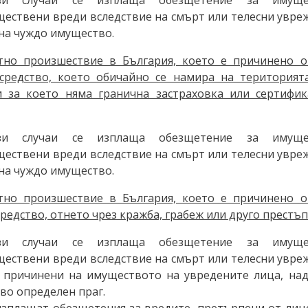
ествени вреди вследствие на смърт или телесни увреж
на чуждо имущество.
тно произшествие в България, което е причинено 
средство, което обичайно се намира на територият
 за което няма гранична застраховка или сертифик
зи случаи се изплаща обезщетение за имуще
ествени вреди вследствие на смърт или телесни увреж
на чуждо имущество.
тно произшествие в България, което е причинено 
редство, отнето чрез кражба, грабеж или друго престъп
зи случаи се изплаща обезщетение за имуще
ествени вреди вследствие на смърт или телесни увреж
, причинени на имуществото на увредените лица, н
во определен праг.
изплащат обезщетения за вредите, претърпени от лице