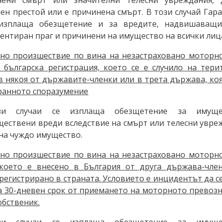
ен престой или е причинена смърт. В този случай Гар
изплаща обезщетение и за вредите, надвишаващи
ентиран праг и причинени на имущество на всички лиц
тно произшествие по вина на незастраховано моторн
с българска регистрация, което се е случило на тери
в някоя от държавите-членки или в трета държава, ко
ранното споразумение
зи случаи се изплаща обезщетение за имуще
ествени вреди вследствие на смърт или телесни увреж
на чуждо имущество.
тно произшествие по вина на незастраховано моторн
 което е внесено в България от друга държава-чле
егистрирано в страната. Условието е инцидентът да се
а 30-дневен срок от приемането на моторното превозн
обственик.
зи случаи се изплаща обезщетение за имуще