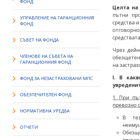
ФОНД
Целта на
пътни пр
УПРАВЛЕНИЕ НА ГАРАНЦИОННИЯ
средства и
ФОНД
отговорн
средствата
СЪВЕТ НА ФОНДА
Чрез дейн
ЧЛЕНОВЕ НА СЪВЕТА НА
обезщетен
ГАРАНЦИОННИЯ ФОНД
на застрах
І. В как
ФОНД ЗА НЕЗАСТРАХОВАНИ МПС
увреденит
ОБЕЗПЕЧИТЕЛЕН ФОНД
1. При пъ
превозно с
НОРМАТИВНА УРЕДБА
В те
неимущ
ОТЧЕТИ
Обезщ
причи