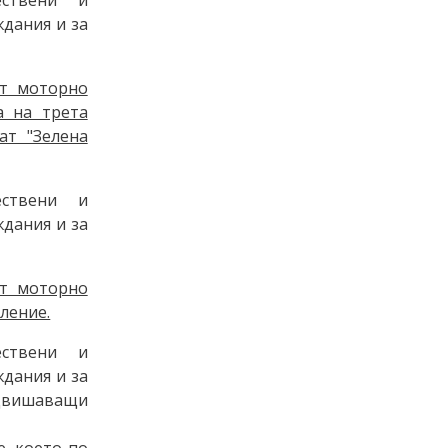
дания и за
от моторно
а на трета
ат "Зелена
ствени и
дания и за
от моторно
ление.
ствени и
дания и за
адвишаващи
, което по