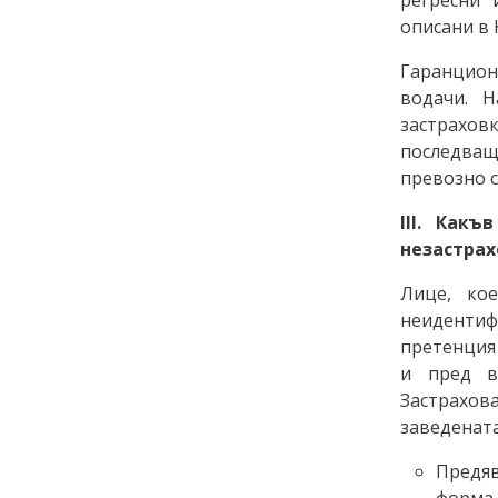
описани в 
Гаранцион
водачи. 
застрахо
последващ
превозно 
ІІІ. Как
незастра
Лице, ко
неиденти
претенция
и пред вс
Застрахов
заведената
Предяв
форма