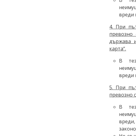
неимущ
вреди 
4. При пъ
превозно 
държава и
карта“.
В те
неимущ
вреди 
5. При пъ
превозно с
В те
неимущ
вреди
законо
Не се 