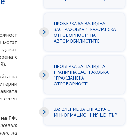
те
ПРОВЕРКА ЗА ВАЛИДНА
ЗАСТРАХОВКА "ГРАЖДАНСКА
ожност
ОТГОВОРНОСТ" НА
АВТОМОБИЛИСТИТЕ
е могат
Издават
ерена с
R).
ПРОВЕРКА ЗА ВАЛИДНА
ГРАНИЧНА ЗАСТРАХОВКА
айта на
"ГРАЖДАНСКА
ритерии
ОТГОВОРНОСТ"
равката
и лесен
ЗАЯВЛEНИЕ ЗА СПРАВКА ОТ
ИНФОРМАЦИОННИЯ ЦЕНТЪР
на ГФ,
ционния
ване на