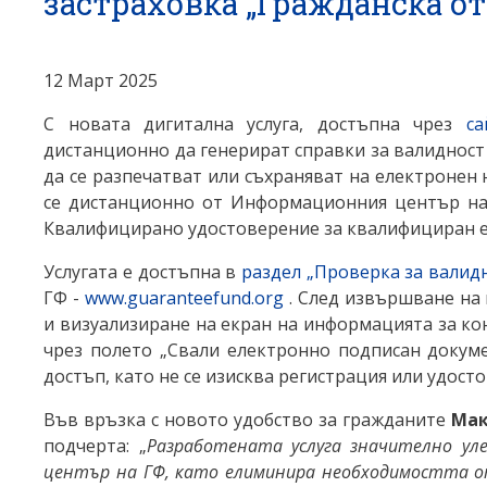
застраховка „Гражданска о
12 Март 2025
С новата дигитална услуга, достъпна чрез
с
дистанционно да генерират справки за валидност
да се разпечатват или съхраняват на електронен
се дистанционно от Информационния център на 
Квалифицирано удостоверение за квалифициран еле
Услугата е достъпна в
раздел „Проверка за валид
ГФ -
www.guaranteefund.org
. След извършване на 
и визуализиране на екран на информацията за ко
чрез полето „Свали електронно подписан докумен
достъп, като не се изисква регистрация или удост
Във връзка с новото удобство за гражданите
Мак
подчерта: „
Разработената услуга значително ул
център на ГФ, като елиминира необходимостта от