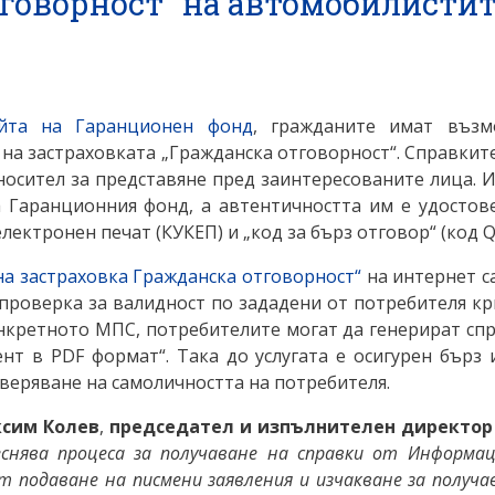
тговорност“ на автомобилисти
айта на Гаранционен фонд
, гражданите имат възм
 на застраховката „Гражданска отговорност“. Справкит
 носител за представяне пред заинтересованите лица. 
Гаранционния фонд, а автентичността им е удостов
ктронен печат (КУКЕП) и „код за бърз отговор“ (код Q
на застраховка Гражданска отговорност“
на интернет с
проверка за валидност по зададени от потребителя к
нкретното МПС, потребителите могат да генерират сп
т в PDF формат“. Така до услугата е осигурен бърз 
оверяване на самоличността на потребителя.
сим Колев
,
председател и изпълнителен директор 
еснява процеса за получаване на справки от Информа
 подаване на писмени заявления и изчакване за получа