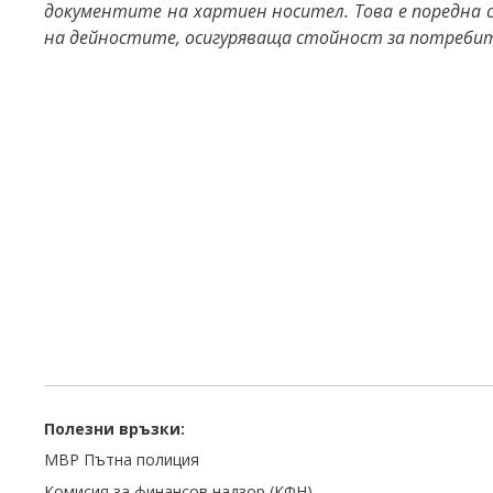
документите на хартиен носител. Това е поредна
на дейностите, осигуряваща стойност за потреби
Полезни връзки:
МВР Пътна полиция
Комисия за финансов надзор (КФН)