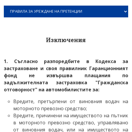
Правила за уреждане на претенции
ИНФОРМАЦИОНЕН ЦЕНТЪР И
Фонд за незастраховани МПС
СПРАВКИ
Обезпечителен фонд
Нормативна уредба
Изключения
Отчети
1. Съгласно разпоредбите в Кодекса за
застраховане и своя правилник Гаранционният
фонд не извършва плащания по
задължителната застраховка "Гражданска
отговорност" на автомобилистите за:
Вредите, претърпени от виновния водач на
моторното превозно средство;
Вредите, причинени на имуществото на пътник
в моторното превозно средство, управлявано
от виновния водач, или на имуществото на