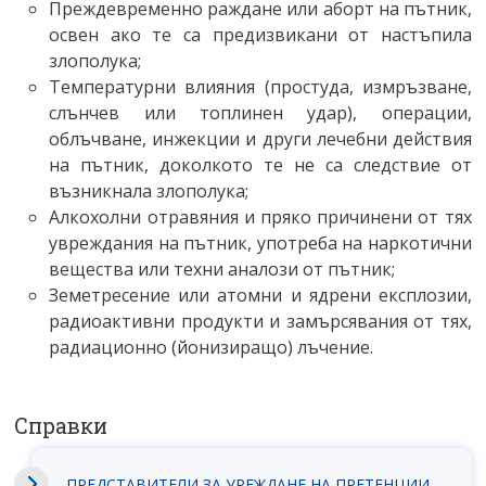
Преждевременно раждане или аборт на пътник,
освен ако те са предизвикани от настъпила
злополука;
Температурни влияния (простуда, измръзване,
слънчев или топлинен удар), операции,
облъчване, инжекции и други лечебни действия
на пътник, доколкото те не са следствие от
възникнала злополука;
Алкохолни отравяния и пряко причинени от тях
увреждания на пътник, употреба на наркотични
вещества или техни аналози от пътник;
Земетресение или атомни и ядрени експлозии,
радиоактивни продукти и замърсявания от тях,
радиационно (йонизиращо) лъчение.
Справки
ПРЕДСТАВИТЕЛИ ЗА УРЕЖДАНЕ НА ПРЕТЕНЦИИ