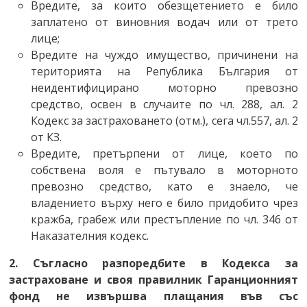
Вредите, за които обезщетението е било
заплатено от виновния водач или от трето
лице;
Вредите на чуждо имущество, причинени на
територията на Република България от
неидентифицирано моторно превозно
средство, освен в случаите по чл. 288, ал. 2
Кодекс за застраховането (отм.), сега чл.557, ал. 2
от КЗ.
Вредите, претърпени от лице, което по
собствена воля е пътувало в моторното
превозно средство, като е знаело, че
владението върху него е било придобито чрез
кражба, грабеж или престъпление по чл. 346 от
Наказателния кодекс.
2. Съгласно разпоредбите в Кодекса за
застраховане и своя правилник Гаранционният
фонд не извършва плащания във със