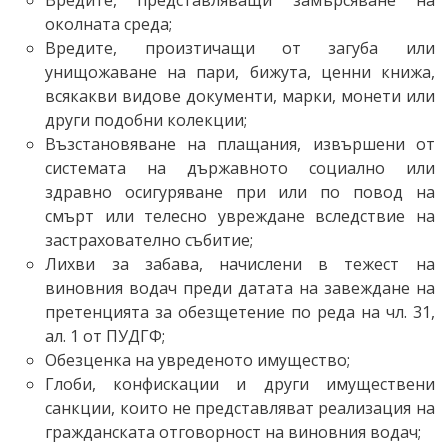
околната среда;
Вредите, произтичащи от загуба или
унищожаване на пари, бижута, ценни книжа,
всякакви видове документи, марки, монети или
други подобни колекции;
Възстановяване на плащания, извършени от
системата на държавното социално или
здравно осигуряване при или по повод на
смърт или телесно увреждане вследствие на
застрахователно събитие;
Лихви за забава, начислени в тежест на
виновния водач преди датата на завеждане на
претенцията за обезщетение по реда на чл. 31,
ал. 1 от ПУДГФ;
Обезценка на увреденото имущество;
Глоби, конфискации и други имуществени
санкции, които не представляват реализация на
гражданската отговорност на виновния водач;