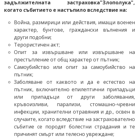
задължителната застраховка"Злополука",
когато събитието е настъпило вследствие на:
Война, размирици или действия, имащи военен
характер, бунтове, граждански вълнения и
други подобни;
Терористичен акт;
Опит за извършване или извършване на
престъпление от общ характер от пътник;
Самоубийство или опит за самоубийство на
пътник;
Заболяване от каквото и да е естество на
пътник, включително епилептични припадъци
или припадъци от други заболявания,
кръвоизливи, парализи, стомашно-чревни
инфекции, хранителни отравяния и др., освен в
случаите, когато вследствие на застрахователно
събитие се породят болестни страдания и те
причинят смърт или телесно увреждане;