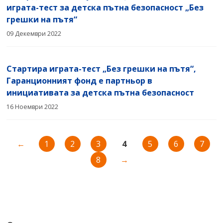
играта-тест за детска пътна безопасност „Без
грешки на пътя“
09 Декември 2022
Стартира играта-тест „Без грешки на пътя“,
Гаранционният фонд е партньор в
инициативата за детска пътна безопасност
16 Ноември 2022
←
1
2
3
4
5
6
7
8
→