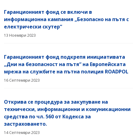
Правила за уреждане на претенции
ИНФОРМАЦИОНЕН ЦЕНТЪР И
Фонд за незастраховани МПС
Гаранционният фонд се включи в
СПРАВКИ
информационна кампания „Безопасно на пътя с
Обезпечителен фонд
електрически скутер“
Нормативна уредба
13 Ноември 2023
Отчети
Гаранционният фонд подкрепя инициативата
„Дни на безопасност на пътя“ на Европейската
мрежа на службите на пътна полиция ROADPOL
16 Септември 2023
Открива се процедура за закупуване на
технически, информационни и комуникационни
средства по чл. 560 от Кодекса за
застраховането.
14 Септември 2023