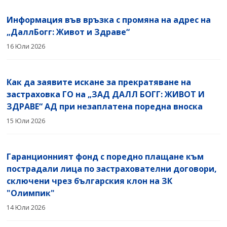
Правила за уреждане на претенции
ИНФОРМАЦИОНЕН ЦЕНТЪР И
Фонд за незастраховани МПС
Информация във връзка с промяна на адрес на
СПРАВКИ
„ДаллБогг: Живот и Здраве“
Обезпечителен фонд
16 Юли 2026
Нормативна уредба
Отчети
Как да заявите искане за прекратяване на
застраховка ГО на „ЗАД ДАЛЛ БОГГ: ЖИВОТ И
ЗДРАВЕ“ АД при незаплатена поредна вноска
15 Юли 2026
Гаранционният фонд с поредно плащане към
пострадали лица по застрахователни договори,
сключени чрез българския клон на ЗК
"Олимпик"
14 Юли 2026