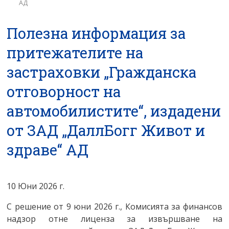
АД
Правила за уреждане на претенции
ИНФОРМАЦИОНЕН ЦЕНТЪР И
Фонд за незастраховани МПС
СПРАВКИ
Полезна информация за
Обезпечителен фонд
притежателите на
Нормативна уредба
застраховки „Гражданска
Отчети
отговорност на
автомобилистите“, издадени
от ЗАД „ДаллБогг Живот и
здраве“ АД
10 Юни 2026 г.
С решение от 9 юни 2026 г., Комисията за финансов
надзор отне лиценза за извършване на