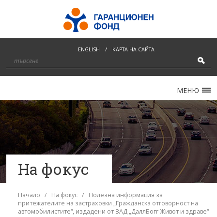
ENGLISH
/
КАРТА НА САЙТА
МЕНЮ
НАЧАЛО
ЗА НАС
РЕД ЗА УРЕЖДАНЕ НА ПРЕТЕНЦИИ
За Гаранционния фонд
Функции на Гаранционния Фонд
НОВИНИ
Уреждане на претенции за
На фокус
имуществени вреди
Управление на Гаранционния фонд
ЗК "ОЛИМПИК"
Уреждане на претенции за
Съвет на фонда
неимуществени вреди
ЗАД „ДАЛЛБОГГ"
Начало
/
На фокус
/ Полезна информация за
притежателите на застраховки „Гражданска отговорност на
Членове на Съвета на Гаранционния
Изключения
КОНТАКТИ
автомобилистите“, издадени от ЗАД „ДаллБогг Живот и здраве“
фонд