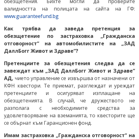
обезщетения. Бихте могли да проверите
валидността на полицата на сайта на ГФ:
www.guaranteefund.bg
Как трябва да заведа претенция за
обезщетение по
застраховка
„Гражданска
отговорност“ на автомобилистите на „ЗАД
ДаллБогг Живот и Здраве“?
Претенциите за обезщетения следва да се
завеждат към „ЗАД ДаллБогг Живот и Здраве“
АД,
чието управление се извършва от назначени от
КФН квестори. Те приемат, разглеждат и уреждат
претенциите и осигуряват изплащане на
обезщетенията. В случай, че дружеството не
разполага с необходимите средства за
удовлетворяване на вземанията, то квесторите ще
се обърнат към Гаранционен фонд.
Имам застраховка
„Гражданска отговорност“ на