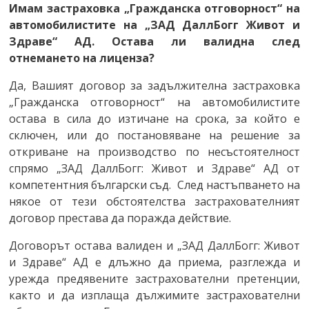
Имам застраховка
„Гражданска отговорност“ на
автомобилистите на „ЗАД ДаллБогг Живот и
Здраве“ АД. Остава ли валидна след
отнемането на лиценза?
Да, Вашият договор за задължителна застраховка
„Гражданска отговорност“ на автомобилистите
остава в сила до изтичане на срока, за който е
сключен, или до постановяване на решение за
откриване на производство по несъстоятелност
спрямо „ЗАД ДаллБогг: Живот и Здраве“ АД от
компетентния български съд. След настъпването на
някое от тези обстоятелства застрахователният
договор престава да поражда действие.
Договорът остава валиден и „ЗАД ДаллБогг: Живот
и Здраве“ АД е длъжно да приема, разглежда и
урежда предявените застрахователни претенции,
както и да изплаща дължимите застрахователни