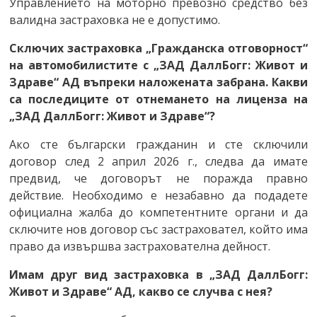
Управлението на моторно превозно средство без
валидна застраховка не е допустимо.
Сключих застраховка „Гражданска отговорност“
на автомобилистите с „ЗАД ДаллБогг: Живот и
Здраве“ АД
въпреки наложената забрана. Какви
са последиците от отнемането на лиценза на
„ЗАД ДаллБогг: Живот и Здраве“?
Ако сте български гражданин и сте сключили
договор след 2 април 2026 г., следва да имате
предвид, че договорът не поражда правно
действие. Необходимо е незабавно да подадете
официална жалба до компетентните органи и да
сключите нов договор със застраховател, който има
право да извършва застрахователна дейност.
Имам друг вид застраховка в „ЗАД ДаллБогг:
Живот и Здраве“ АД, какво се случва с нея?