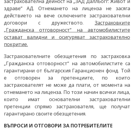
застрахователна дейност на „ЗАД ДаллБогг: Живот и
здраве“ АД. Отнемането на лиценза не засяга
действието на вече сключените застрахователни
договори с дружеството.
Застраховките
„Гражданска отговорност“ на автомобилистите
остават валидни и осигуряват застрахователно
покритие.
Застрахователните обезщетения по застраховка
„Гражданска отговорност“ на автомобилистите са
гарантирани от българския Гаранционен фонд. Той
е отговорен за претенциите, по които
застрахователят не може да плати, от момента на
отнемането на лиценза. По този начин всички лица,
които имат основателни застрахователни
претенции спрямо застрахователя, ще получат
гарантирано своите обезщетения.
ВЪПРОСИ И ОТГОВОРИ ЗА ПОТРЕБИТЕЛИТЕ