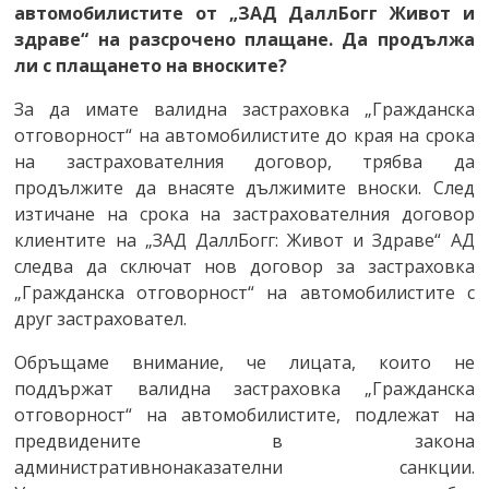
автомобилистите от „ЗАД ДаллБогг Живот и
здраве“ на разсрочено плащане. Да продължа
ли с плащането на вноските?
За да имате валидна застраховка „Гражданска
отговорност“ на автомобилистите до края на срока
на застрахователния договор, трябва да
продължите да внасяте дължимите вноски. След
изтичане на срока на застрахователния договор
клиентите на „ЗАД ДаллБогг: Живот и Здраве“ АД
следва да сключат нов договор за застраховка
„Гражданска отговорност“ на автомобилистите с
друг застраховател.
Обръщаме внимание, че лицата, които не
поддържат валидна застраховка „Гражданска
отговорност“ на автомобилистите, подлежат на
предвидените в закона
административнонаказателни санкции.