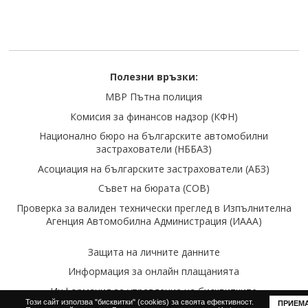
Полезни връзки:
МВР Пътна полиция
Комисия за финансов надзор (КФН)
Национално бюро на българските автомобилни
застрахователи (НББАЗ)
Асоциация на българските застрахователи (АБЗ)
Съвет на бюрата (COB)
Проверка за валиден теxнически преглед в Изпълнителна
Агенция Автомобилна Администрация (ИААА)
Защита на личните данните
Информация за онлайн плащанията
Информация за управление на бисквитките
Този сайт използва "бисквитки" (cookies) за своята ефективност.
ПРИЕМ